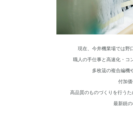
現在、今井機業場では野
職人の手仕事と高速化・コ
多枚筬の複合編機
付加価
高品質のものづくりを行うた
最新鋭の