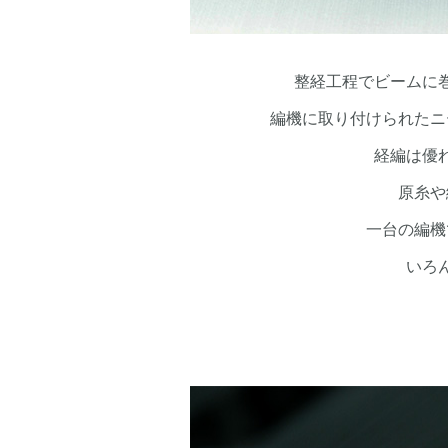
整経工程でビームに
編機に取り付けられたニ
経編は優
原糸や
一台の編機
いろ