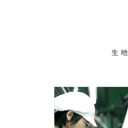
ま
STRONG POINT
今井の強さ